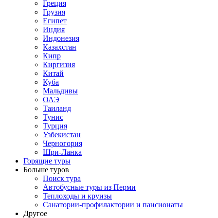
Греция
Грузия
Египет
Индия
Индонезия
Казахстан
Кипр
Киргизия
Китай
Куба
Мальдивы
ОАЭ
Таиланд
Тунис
Турция
Узбекистан
Черногория
Шри-Ланка
Горящие туры
Больше туров
Поиск тура
Автобусные туры из Перми
Теплоходы и круизы
Санатории-профилактории и пансионаты
Другое