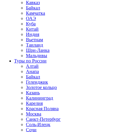
Кавказ
Байкал
Камчатка
ОАЭ
Куба
Китай
Индия
Вьетнам
Таиланд
Шри-Ланка
Мальдивы
Туры по России
Алтай
Анапа
Байкал
Геленджик
Золотое кольцо
Казань
Калининград
Карелия
Красная Поляна
Москва
Санкт-Петербург
Соль-Илецк
Сочи