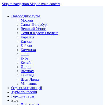
Skip to navigation
Skip to main content
Новогодние туры
Москва
Санкт-Петербург
Великий Устюг
Сочи и Красная поляна
Карелия
Кавказ
Байкал
Камчатка
ОАЭ
Куба
Китай
Индия
Вьетнам
Таиланд
Шри-Ланка
Мальдивы
Отдых за границей
Туры по России
Горящие туры
Еще
Поиск тура