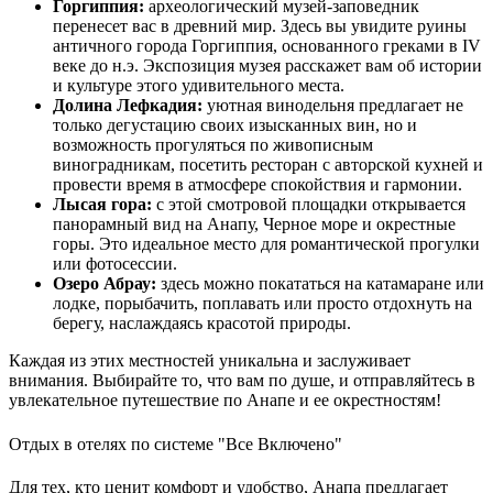
Горгиппия:
археологический музей-заповедник
перенесет вас в древний мир. Здесь вы увидите руины
античного города Горгиппия, основанного греками в IV
веке до н.э. Экспозиция музея расскажет вам об истории
и культуре этого удивительного места.
Долина Лефкадия:
уютная винодельня предлагает не
только дегустацию своих изысканных вин, но и
возможность прогуляться по живописным
виноградникам, посетить ресторан с авторской кухней и
провести время в атмосфере спокойствия и гармонии.
Лысая гора:
с этой смотровой площадки открывается
панорамный вид на Анапу, Черное море и окрестные
горы. Это идеальное место для романтической прогулки
или фотосессии.
Озеро Абрау:
здесь можно покататься на катамаране или
лодке, порыбачить, поплавать или просто отдохнуть на
берегу, наслаждаясь красотой природы.
Каждая из этих местностей уникальна и заслуживает
внимания. Выбирайте то, что вам по душе, и отправляйтесь в
увлекательное путешествие по Анапе и ее окрестностям!
Отдых в отелях по системе "Все Включено"
Для тех, кто ценит комфорт и удобство, Анапа предлагает