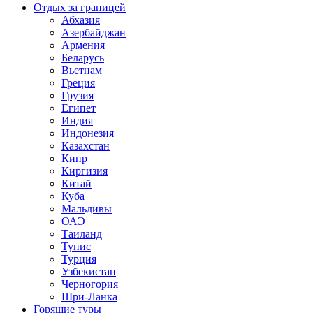
Отдых за границей
Абхазия
Азербайджан
Армения
Беларусь
Вьетнам
Греция
Грузия
Египет
Индия
Индонезия
Казахстан
Кипр
Киргизия
Китай
Куба
Мальдивы
ОАЭ
Таиланд
Тунис
Турция
Узбекистан
Черногория
Шри-Ланка
Горящие туры