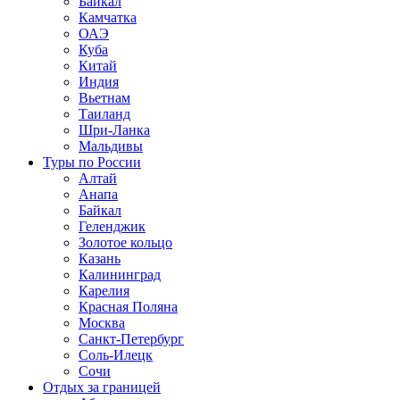
Байкал
Камчатка
ОАЭ
Куба
Китай
Индия
Вьетнам
Таиланд
Шри-Ланка
Мальдивы
Туры по России
Алтай
Анапа
Байкал
Геленджик
Золотое кольцо
Казань
Калининград
Карелия
Красная Поляна
Москва
Санкт-Петербург
Соль-Илецк
Сочи
Отдых за границей