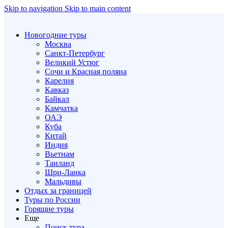
Skip to navigation
Skip to main content
Новогодние туры
Москва
Санкт-Петербург
Великий Устюг
Сочи и Красная поляна
Карелия
Кавказ
Байкал
Камчатка
ОАЭ
Куба
Китай
Индия
Вьетнам
Таиланд
Шри-Ланка
Мальдивы
Отдых за границей
Туры по России
Горящие туры
Еще
Поиск тура