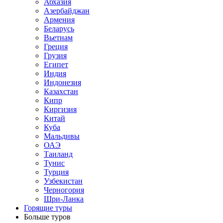
Абхазия
Азербайджан
Армения
Беларусь
Вьетнам
Греция
Грузия
Египет
Индия
Индонезия
Казахстан
Кипр
Киргизия
Китай
Куба
Мальдивы
ОАЭ
Таиланд
Тунис
Турция
Узбекистан
Черногория
Шри-Ланка
Горящие туры
Больше туров