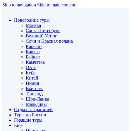
Skip to navigation
Skip to main content
Новогодние туры
Москва
Санкт-Петербург
Великий Устюг
Сочи и Красная поляна
Карелия
Кавказ
Байкал
Камчатка
ОАЭ
Куба
Китай
Индия
Вьетнам
Таиланд
Шри-Ланка
Мальдивы
Отдых за границей
Туры по России
Горящие туры
Еще
Поиск тура