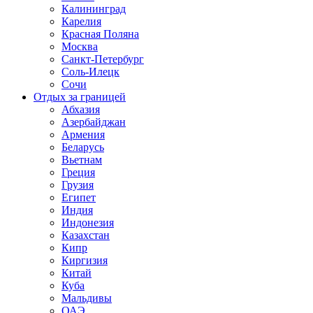
Калининград
Карелия
Красная Поляна
Москва
Санкт-Петербург
Соль-Илецк
Сочи
Отдых за границей
Абхазия
Азербайджан
Армения
Беларусь
Вьетнам
Греция
Грузия
Египет
Индия
Индонезия
Казахстан
Кипр
Киргизия
Китай
Куба
Мальдивы
ОАЭ