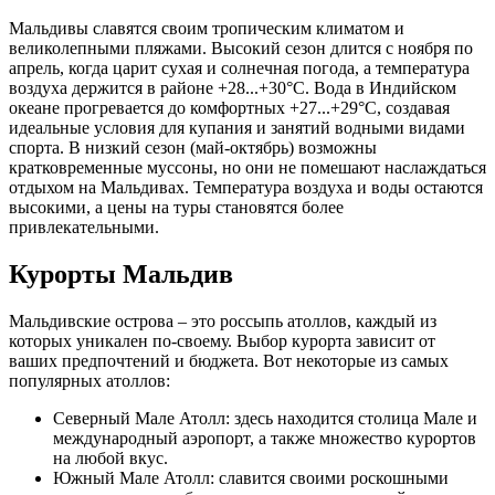
Мальдивы славятся своим тропическим климатом и
великолепными пляжами. Высокий сезон длится с ноября по
апрель, когда царит сухая и солнечная погода, а температура
воздуха держится в районе +28...+30°C. Вода в Индийском
океане прогревается до комфортных +27...+29°C, создавая
идеальные условия для купания и занятий водными видами
спорта. В низкий сезон (май-октябрь) возможны
кратковременные муссоны, но они не помешают наслаждаться
отдыхом на Мальдивах. Температура воздуха и воды остаются
высокими, а цены на туры становятся более
привлекательными.
Курорты Мальдив
Мальдивские острова – это россыпь атоллов, каждый из
которых уникален по-своему. Выбор курорта зависит от
ваших предпочтений и бюджета. Вот некоторые из самых
популярных атоллов:
Северный Мале Атолл: здесь находится столица Мале и
международный аэропорт, а также множество курортов
на любой вкус.
Южный Мале Атолл: славится своими роскошными