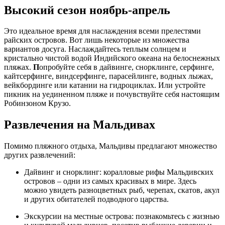
Высокий сезон ноябрь-апрель
Это идеальное время для наслаждения всеми прелестями
райских островов. Вот лишь некоторые из множества
вариантов досуга. Наслаждайтесь теплым солнцем и
кристально чистой водой Индийского океана на белоснежных
пляжах.
П
опробуйте себя в дайвинге, снорклинге, серфинге,
кайтсерфинге, виндсерфинге, парасейлинге, водных лыжах,
вейкбординге или катании на гидроциклах. Или устройте
пикник на уединенном пляже и почувствуйте себя настоящим
Робинзоном Крузо.
Развлечения на Мальдивах
Помимо пляжного отдыха, Мальдивы предлагают множество
других развлечений:
Дайвинг и снорклинг: коралловые рифы Мальдивских
островов – одни из самых красивых в мире. Здесь
можно увидеть разноцветных рыб, черепах, скатов, акул
и других обитателей подводного царства.
Экскурсии на местные острова: познакомьтесь с жизнью