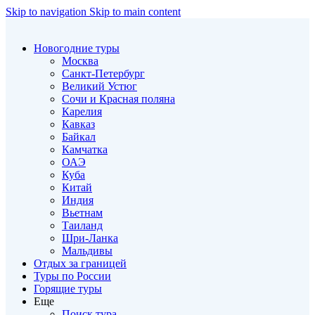
Skip to navigation
Skip to main content
Новогодние туры
Москва
Санкт-Петербург
Великий Устюг
Сочи и Красная поляна
Карелия
Кавказ
Байкал
Камчатка
ОАЭ
Куба
Китай
Индия
Вьетнам
Таиланд
Шри-Ланка
Мальдивы
Отдых за границей
Туры по России
Горящие туры
Еще
Поиск тура