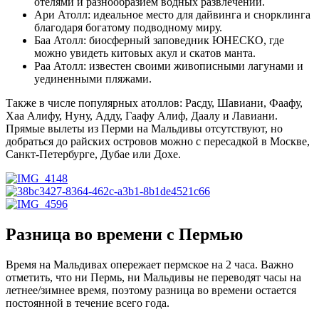
отелями и разнообразием водных развлечений.
Ари Атолл: идеальное место для дайвинга и снорклинга
благодаря богатому подводному миру.
Баа Атолл: биосферный заповедник ЮНЕСКО, где
можно увидеть китовых акул и скатов манта.
Раа Атолл: известен своими живописными лагунами и
уединенными пляжами.
Также в числе популярных атоллов: Расду, Шавиани, Фаафу,
Хаа Алифу, Нуну, Адду, Гаафу Алиф, Даалу и Лавиани.
Прямые вылеты из Перми на Мальдивы отсутствуют, но
добраться до райских островов можно с пересадкой в Москве,
Санкт-Петербурге, Дубае или Дохе.
Разница во времени с Пермью
Время на Мальдивах опережает пермское на 2 часа. Важно
отметить, что ни Пермь, ни Мальдивы не переводят часы на
летнее/зимнее время, поэтому разница во времени остается
постоянной в течение всего года.