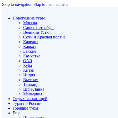
Skip to navigation
Skip to main content
Новогодние туры
Москва
Санкт-Петербург
Великий Устюг
Сочи и Красная поляна
Карелия
Кавказ
Байкал
Камчатка
ОАЭ
Куба
Китай
Индия
Вьетнам
Таиланд
Шри-Ланка
Мальдивы
Отдых за границей
Туры по России
Горящие туры
Еще
Поиск тура