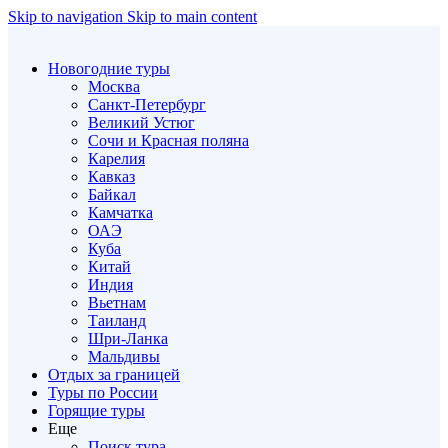
Skip to navigation
Skip to main content
Новогодние туры
Москва
Санкт-Петербург
Великий Устюг
Сочи и Красная поляна
Карелия
Кавказ
Байкал
Камчатка
ОАЭ
Куба
Китай
Индия
Вьетнам
Таиланд
Шри-Ланка
Мальдивы
Отдых за границей
Туры по России
Горящие туры
Еще
Поиск тура