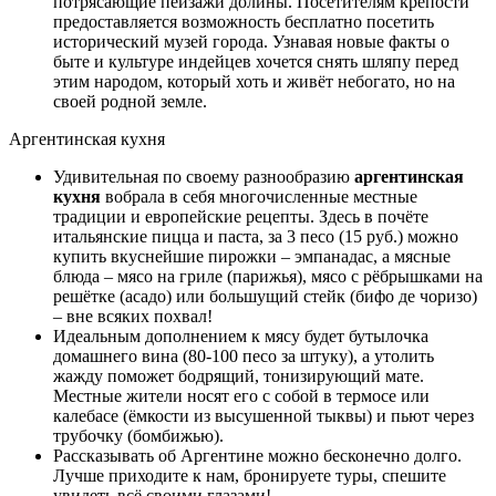
потрясающие пейзажи долины. Посетителям крепости
предоставляется возможность бесплатно посетить
исторический музей города. Узнавая новые факты о
быте и культуре индейцев хочется снять шляпу перед
этим народом, который хоть и живёт небогато, но на
своей родной земле.
Аргентинская кухня
Удивительная по своему разнообразию
аргентинская
кухня
вобрала в себя многочисленные местные
традиции и европейские рецепты. Здесь в почёте
итальянские пицца и паста, за 3 песо (15 руб.) можно
купить вкуснейшие пирожки – эмпанадас, а мясные
блюда – мясо на гриле (парижья), мясо с рёбрышками на
решётке (асадо) или большущий стейк (бифо де чоризо)
– вне всяких похвал!
Идеальным дополнением к мясу будет бутылочка
домашнего вина (80-100 песо за штуку), а утолить
жажду поможет бодрящий, тонизирующий мате.
Местные жители носят его с собой в термосе или
калебасе (ёмкости из высушенной тыквы) и пьют через
трубочку (бомбижью).
Рассказывать об Аргентине можно бесконечно долго.
Лучше приходите к нам, бронируете туры, спешите
увидеть всё своими глазами!