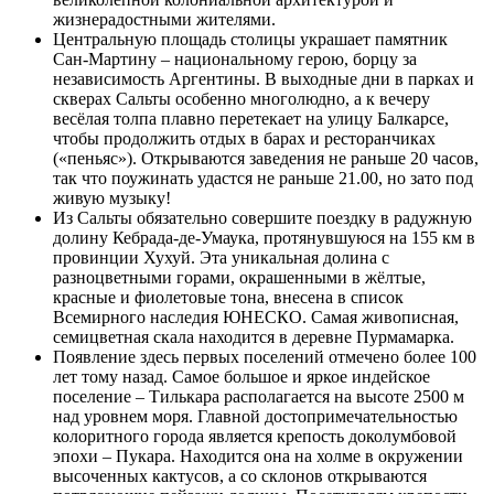
жизнерадостными жителями.
Центральную площадь столицы украшает памятник
Сан-Мартину – национальному герою, борцу за
независимость Аргентины. В выходные дни в парках и
скверах Сальты особенно многолюдно, а к вечеру
весёлая толпа плавно перетекает на улицу Балкарсе,
чтобы продолжить отдых в барах и ресторанчиках
(«пеньяс»). Открываются заведения не раньше 20 часов,
так что поужинать удастся не раньше 21.00, но зато под
живую музыку!
Из Сальты обязательно совершите поездку в радужную
долину Кебрада-де-Умаука, протянувшуюся на 155 км в
провинции Хухуй. Эта уникальная долина с
разноцветными горами, окрашенными в жёлтые,
красные и фиолетовые тона, внесена в список
Всемирного наследия ЮНЕСКО. Самая живописная,
семицветная скала находится в деревне Пурмамарка.
Появление здесь первых поселений отмечено более 100
лет тому назад. Самое большое и яркое индейское
поселение – Тилькара располагается на высоте 2500 м
над уровнем моря. Главной достопримечательностью
колоритного города является крепость доколумбовой
эпохи – Пукара. Находится она на холме в окружении
высоченных кактусов, а со склонов открываются