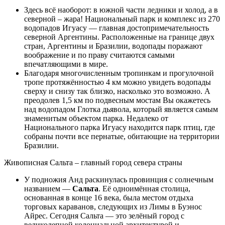
Здесь всё наоборот: в южной части ледники и холод, а в
северной – жара! Национальный парк и комплекс из 270
водопадов Игуасу — главная достопримечательность
северной Аргентины. Расположенные на границе двух
стран, Аргентины и Бразилии, водопады поражают
воображение и по праву считаются самыми
впечатляющими в мире.
Благодаря многочисленным тропинкам и прогулочной
тропе протяжённостью 4 км можно увидеть водопады
сверху и снизу так близко, насколько это возможно. А
преодолев 1,5 км по подвесным мостам Вы окажетесь
над водопадом Глотка дьявола, который является самым
знаменитым объектом парка. Недалеко от
Национального парка Игуасу находится парк птиц, где
собраны почти все пернатые, обитающие на территории
Бразилии.
Живописная Сальта – главный город севера страны
У подножия Анд раскинулась провинция с солнечным
названием —
Сальта
. Её одноимённая столица,
основанная в конце 16 века, была местом отдыха
торговых караванов, следующих из Лимы в Буэнос
Айрес. Сегодня Сальта — это зелёный город с
великолепной колониальной архитектурой и