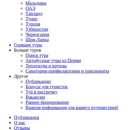
Мальдивы
ОАЭ
Таиланд
Тунис
Турция
Узбекистан
Черногория
Шри-Ланка
Горящие туры
Больше туров
Поиск тура
Автобусные туры из Перми
Теплоходы и круизы
Санатории-профилактории и пансионаты
Другое
Публикации
Бонусы для туристов
Тур в рассрочку
Вакансии
Раннее бронирование
Важная информация для вашего путешествия!
Публикации
О нас
Отзывы