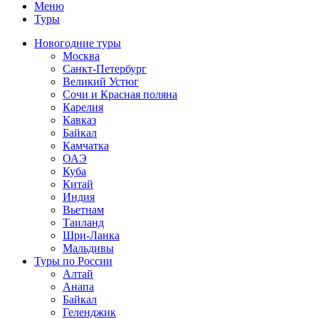
Меню
Туры
Новогодние туры
Москва
Санкт-Петербург
Великий Устюг
Сочи и Красная поляна
Карелия
Кавказ
Байкал
Камчатка
ОАЭ
Куба
Китай
Индия
Вьетнам
Таиланд
Шри-Ланка
Мальдивы
Туры по России
Алтай
Анапа
Байкал
Геленджик