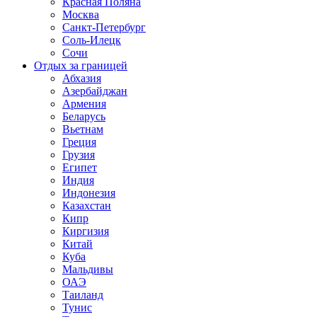
Красная Поляна
Москва
Санкт-Петербург
Соль-Илецк
Сочи
Отдых за границей
Абхазия
Азербайджан
Армения
Беларусь
Вьетнам
Греция
Грузия
Египет
Индия
Индонезия
Казахстан
Кипр
Киргизия
Китай
Куба
Мальдивы
ОАЭ
Таиланд
Тунис