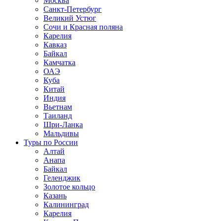
Москва
Санкт-Петербург
Великий Устюг
Сочи и Красная поляна
Карелия
Кавказ
Байкал
Камчатка
ОАЭ
Куба
Китай
Индия
Вьетнам
Таиланд
Шри-Ланка
Мальдивы
Туры по России
Алтай
Анапа
Байкал
Геленджик
Золотое кольцо
Казань
Калининград
Карелия