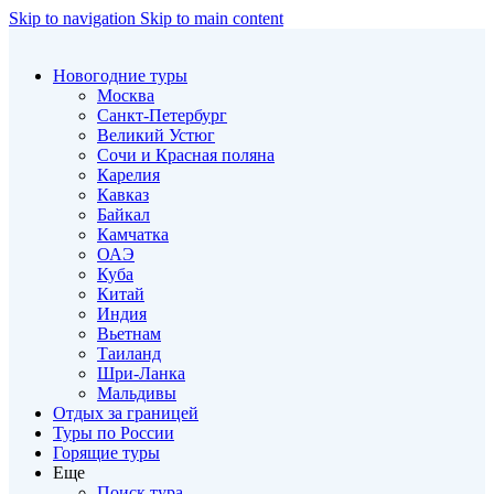
Skip to navigation
Skip to main content
Новогодние туры
Москва
Санкт-Петербург
Великий Устюг
Сочи и Красная поляна
Карелия
Кавказ
Байкал
Камчатка
ОАЭ
Куба
Китай
Индия
Вьетнам
Таиланд
Шри-Ланка
Мальдивы
Отдых за границей
Туры по России
Горящие туры
Еще
Поиск тура