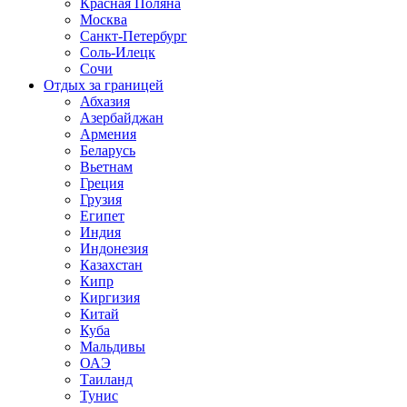
Красная Поляна
Москва
Санкт-Петербург
Соль-Илецк
Сочи
Отдых за границей
Абхазия
Азербайджан
Армения
Беларусь
Вьетнам
Греция
Грузия
Египет
Индия
Индонезия
Казахстан
Кипр
Киргизия
Китай
Куба
Мальдивы
ОАЭ
Таиланд
Тунис