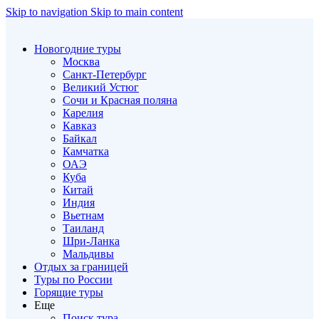
Skip to navigation
Skip to main content
Новогодние туры
Москва
Санкт-Петербург
Великий Устюг
Сочи и Красная поляна
Карелия
Кавказ
Байкал
Камчатка
ОАЭ
Куба
Китай
Индия
Вьетнам
Таиланд
Шри-Ланка
Мальдивы
Отдых за границей
Туры по России
Горящие туры
Еще
Поиск тура