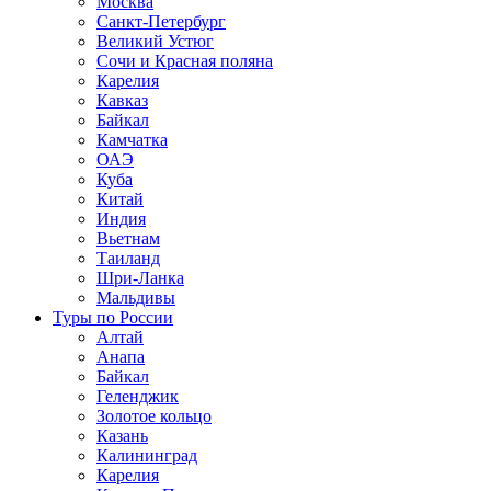
Москва
Санкт-Петербург
Великий Устюг
Сочи и Красная поляна
Карелия
Кавказ
Байкал
Камчатка
ОАЭ
Куба
Китай
Индия
Вьетнам
Таиланд
Шри-Ланка
Мальдивы
Туры по России
Алтай
Анапа
Байкал
Геленджик
Золотое кольцо
Казань
Калининград
Карелия