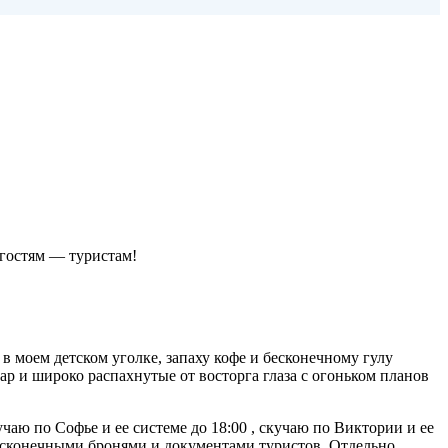
о гостям — туристам!
 моем детском уголке, запаху кофе и бесконечному гулу
р и широко распахнутые от восторга глаза с огоньком планов
аю по Софье и ее системе до 18:00 , скучаю по Виктории и ее
 бесконечными бронями и документами туристов. Отдельно