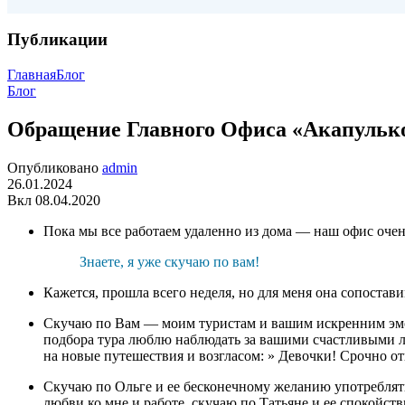
Публикации
Главная
Блог
Блог
Обращение Главного Офиса «Акапулько
Опубликовано
admin
26.01.2024
Вкл 08.04.2020
Пока мы все работаем удаленно из дома — наш офис оче
Знаете, я уже скучаю по вам!
Кажется, прошла всего неделя, но для меня она сопостави
Скучаю по Вам — моим туристам и вашим искренним эмоци
подбора тура люблю наблюдать за вашими счастливыми ли
на новые путешествия и возгласом: » Девочки! Срочно от
Скучаю по Ольге и ее бесконечному желанию употреблять
любви ко мне и работе, скучаю по Татьяне и ее спокойст