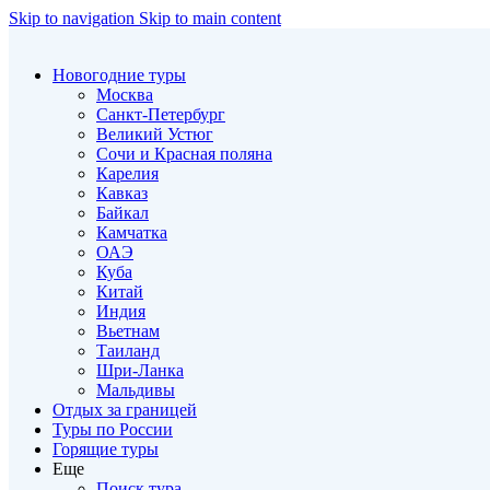
Skip to navigation
Skip to main content
Новогодние туры
Москва
Санкт-Петербург
Великий Устюг
Сочи и Красная поляна
Карелия
Кавказ
Байкал
Камчатка
ОАЭ
Куба
Китай
Индия
Вьетнам
Таиланд
Шри-Ланка
Мальдивы
Отдых за границей
Туры по России
Горящие туры
Еще
Поиск тура