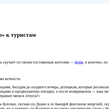
» к туристам
нь скучает по своим постоянным жителям —
феям
, и конечно, п
ма вечности.
ям, беседам до позднего вечера, детишкам, которые рисовали в
цами в предвкушении поездки, а после возвращения — ваш зага
правьте меня в отпуск!»
 булочки, скучаю по Диане и ее бьющей фонтаном энергией, скуч
вию, ну и конечно, по Валерии и ее слегка заваленному столу с