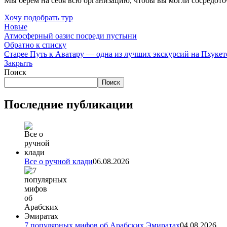
Мы берём на себя всю организацию, чтобы вы могли сосредото
Хочу подобрать тур
Новые
Атмосферный оазис посреди пустыни
Обратно к списку
Старее
Путь к Аватару — одна из лучших экскурсий на Пхукет
Закрыть
Поиск
Поиск
Последние публикации
Все о ручной клади
06.08.2026
7 популярных мифов об Арабских Эмиратах
04.08.2026