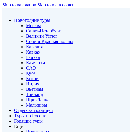
Skip to navigation
Skip to main content
Новогодние туры
Москва
Санкт-Петербург
Великий Устюг
Сочи и Красная поляна
Карелия
Кавказ
Байкал
Камчатка
ОАЭ
Куба
Китай
Индия
Вьетнам
Таиланд
Шри-Ланка
Мальдивы
Отдых за границей
Туры по России
Горящие туры
Еще
Поиск тура