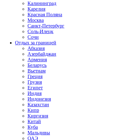
Калининград
Карелия
Красная Поляна
Москва
Санкт-Петербург
Соль-Илецк
Сочи
Отдых за границей
Абхазия
Азербайджан
Армения
Беларусь
Вьетнам
Греция
Грузия
Египет
Индия
Индонезия
Казахстан
Кипр
Киргизия
Китай
Куба
Мальдивы
ОАЭ