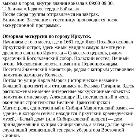
выхода в город, внутри здания вокзала в 09:00-09:30.
Табличка «Ледяное сердце Байкала».
После сбора группы отправляемся на завтрак.
Внимание! Заселение в гостиницу производится после
экскурсионной программы.
Обзорная экскурсия по городу Иркутск.
Начинаем с того места, где в 1661 году Яков Похабов основал
Иркутский острог, здесь же мы увидим самую памятную и
древнюю святыню Иркутска – Спасскую церковь, рядом
красочный Богоявленский собор, Польский костел, Вечный
огонь, Московские ворота, памятник Первопроходцам.
Посетим Знаменский монастырь, рядом с которым установлен
памятник адмиралу Колчаку.
Потом по улице Карла Маркса (историческое название –
Большой проспект) мы отправимся на бульвар Гагарина. Здесь
расположены не менее интересные экскурсионные объекты:
памятник императору Александру III, поставленный в честь
окончания строительства Великой Транссибирской
Магистрали, единственный в Сибири Мавританский замок —
здание, в котором сейчас находится Иркутский краеведческий
музей, «Белый дом» (или Сибиряковский дворец) — дом,
принадлежавший купцам Сибиряковым, а затем долгое время
служивший резиденцией генерал-губернатора Восточной
Сибири.