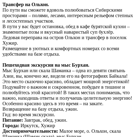
Трансфер на Ольхон.
По пути вы сможете вдоволь полюбоваться Сибирскими
просторами – полями, лесами, интересным рельефом степных
и лесостепных участков.
В пути у вас будет остановка, обед в кафе бурятской кухни –
знаменитые позы и вкусный наваристый суп бухлёр.
Ледовая переправа на остров Ольхон и трансфер в поселок
Хужир.
Размещение в уютных и комфортных номерах со всеми
удобствами на базе отдыха.
Пешеходная экскурсия на мыс Бурхан.
Мыс Бурхан или скала Шаманка – одна из девяти святынь
Азии, вы, конечно же, видели его на фотографиях Байкала!
Это место сказочно красиво, обладает мощной энергетикой!
Подумайте о важном и сокровенном, побудьте в тишине и
полюбуйтесь этой красотой! В таких местах понимаешь, что
важно, находишь ответы и получаешь целительную энергию!
Особенно красиво здесь в это время – на закате.
Возвращение на базу отдыха, ужин.
Гид: во время экскурсии.
Питание:
Завтрак, обед, ужин.
Города:
Иркутск, Хужир
Достопримечательности:
Малое море, о. Ольхон, скала
Шаманка (Шаман-скала), мыс Бурхан