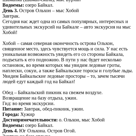
Водоемы:
озеро Байкал.
День 3.
Остров Ольхон – мыс Хобой
Завтрак.
Сегодня нас ждет одна из самых популярных, интересных и
удивительных экскурсий на Байкале – авто экскурсия на мыс
Хобой!
Хобой – самая северная оконечность острова Ольхон,
священное место, здесь чувствуется мощь и сила. У нас есть
уникальная возможность увидеть его со стороны Байкала,
подъехать к его подножию. В пути у нас будет несколько
остановок, во время которых мы увидим ледовые гроты,
наплески, сокуи, а также Байкальские торосы и голубые льды.
Увидим Байкальские ледовые просторы – то, зачем тысячи
людей едут каждый год на Байкал!
Обед – Байкальский пикник на свежем воздухе.
Возвращение на базу отдыха, ужин.
Гид: во время экскурсии.
Питание:
Завтрак, обед-пикник, ужин.
Города:
Хужир
Достопримечательности:
о. Ольхон, мыс Хобой
Водоемы:
озеро Байкал.
День 4.
Юг Ольхона. Остров Огой.