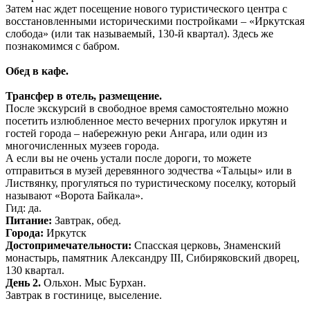
Затем нас ждет посещение нового туристического центра с
восстановленными историческими постройками – «Иркутская
слобода» (или так называемый, 130-й квартал). Здесь же
познакомимся с бабром.
Обед в кафе.
Трансфер в отель, размещение.
После экскурсий в свободное время самостоятельно можно
посетить излюбленное место вечерних прогулок иркутян и
гостей города – набережную реки Ангара, или один из
многочисленных музеев города.
А если вы не очень устали после дороги, то можете
отправиться в музей деревянного зодчества «Тальцы» или в
Листвянку, прогуляться по туристическому поселку, который
называют «Ворота Байкала».
Гид: да.
Питание:
Завтрак, обед.
Города:
Иркутск
Достопримечательности:
Спасская церковь, Знаменский
монастырь, памятник Александру III, Сибиряковский дворец,
130 квартал.
День 2.
Ольхон. Мыс Бурхан.
Завтрак в гостинице, выселение.