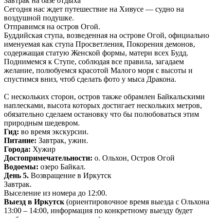
Завтрак на базе отдыха
Сегодня нас ждет путешествие на Хивусе — судно на
воздушной подушке.
Отправимся на остров Огой.
Буддийская ступа, возведенная на острове Огой, официально
именуемая как ступа Просветления, Покорения демонов,
содержащая статую Женской формы, матери всех Будд.
Поднимемся к Ступе, соблюдая все правила, загадаем
желание, полюбуемся красотой Малого моря с высоты и
спустимся вниз, чтоб сделать фото у мыса Дракона.
С нескольких сторон, остров также обрамлен Байкальскими
наплесками, высота которых достигает нескольких метров,
обязательно сделаем остановку что бы полюбоваться этим
природным шедевром.
Гид:
во время экскурсии.
Питание:
Завтрак, ужин.
Города:
Хужир
Достопримечательности:
о. Ольхон, Остров Огой
Водоемы:
озеро Байкал.
День 5.
Возвращение в Иркутск
Завтрак.
Выселение из номера до 12:00.
Выезд в Иркутск
(ориентировочное время выезда с Ольхона
13:00 – 14:00, информация по конкретному выезду будет