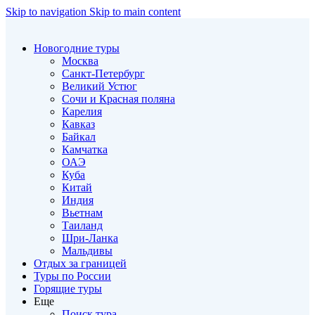
Skip to navigation
Skip to main content
Новогодние туры
Москва
Санкт-Петербург
Великий Устюг
Сочи и Красная поляна
Карелия
Кавказ
Байкал
Камчатка
ОАЭ
Куба
Китай
Индия
Вьетнам
Таиланд
Шри-Ланка
Мальдивы
Отдых за границей
Туры по России
Горящие туры
Еще
Поиск тура