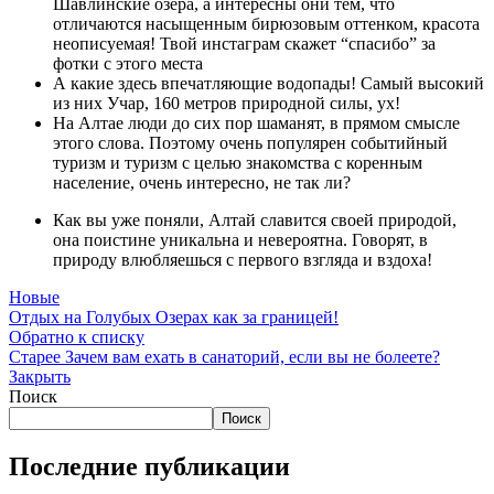
Шавлинские озера, а интересны они тем, что
отличаются насыщенным бирюзовым оттенком, красота
неописуемая! Твой инстаграм скажет “спасибо” за
фотки с этого места
А какие здесь впечатляющие водопады! Самый высокий
из них Учар, 160 метров природной силы, ух!
На Алтае люди до сих пор шаманят, в прямом смысле
этого слова. Поэтому очень популярен событийный
туризм и туризм с целью знакомства с коренным
население, очень интересно, не так ли?
Как вы уже поняли, Алтай славится своей природой,
она поистине уникальна и невероятна. Говорят, в
природу влюбляешься с первого взгляда и вздоха!
Новые
Отдых на Голубых Озерах как за границей!
Обратно к списку
Старее
Зачем вам ехать в санаторий, если вы не болеете?
Закрыть
Поиск
Поиск
Последние публикации