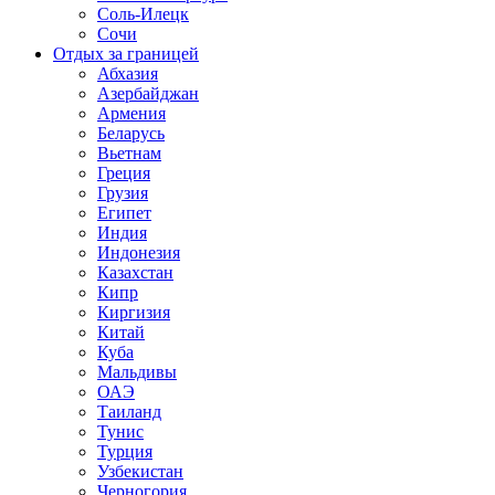
Соль-Илецк
Сочи
Отдых за границей
Абхазия
Азербайджан
Армения
Беларусь
Вьетнам
Греция
Грузия
Египет
Индия
Индонезия
Казахстан
Кипр
Киргизия
Китай
Куба
Мальдивы
ОАЭ
Таиланд
Тунис
Турция
Узбекистан
Черногория