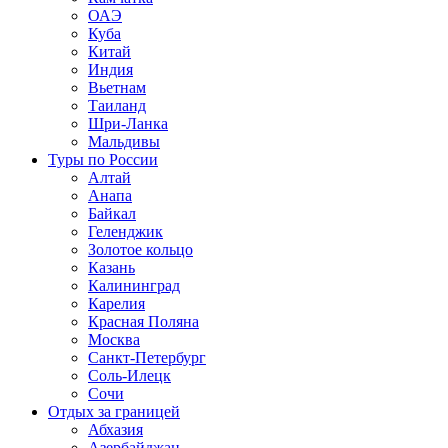
ОАЭ
Куба
Китай
Индия
Вьетнам
Таиланд
Шри-Ланка
Мальдивы
Туры по России
Алтай
Анапа
Байкал
Геленджик
Золотое кольцо
Казань
Калининград
Карелия
Красная Поляна
Москва
Санкт-Петербург
Соль-Илецк
Сочи
Отдых за границей
Абхазия
Азербайджан