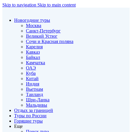
Skip to navigation
Skip to main content
Новогодние туры
Москва
Санкт-Петербург
Великий Устюг
Сочи и Красная поляна
Карелия
Кавказ
Байкал
Камчатка
ОАЭ
Куба
Китай
Индия
Вьетнам
Таиланд
Шри-Ланка
Мальдивы
Отдых за границей
Туры по России
Горящие туры
Еще
Поиск тура