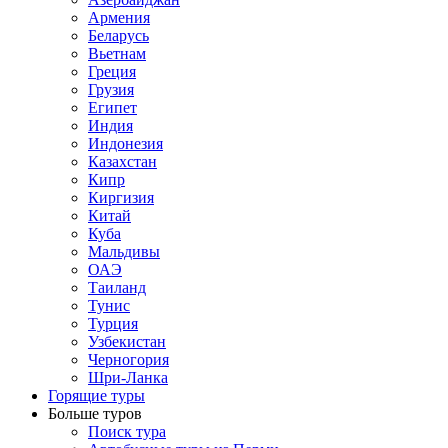
Армения
Беларусь
Вьетнам
Греция
Грузия
Египет
Индия
Индонезия
Казахстан
Кипр
Киргизия
Китай
Куба
Мальдивы
ОАЭ
Таиланд
Тунис
Турция
Узбекистан
Черногория
Шри-Ланка
Горящие туры
Больше туров
Поиск тура