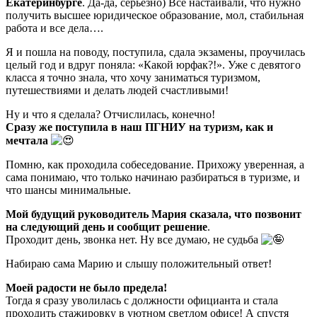
Екатеринбурге
. Да-да, серьезно) Все настаивали, что нужно
получить высшее юридическое образование, мол, стабильная
работа и все дела….
Я и пошла на поводу, поступила, сдала экзамены, проучилась
целый год и вдруг поняла: «Какой юрфак?!». Уже с девятого
класса я точно знала, что хочу заниматься туризмом,
путешествиями и делать людей счастливыми!
Ну и что я сделала? Отчислилась, конечно!
Сразу же поступила в наш ПГНИУ на туризм, как и
мечтала
Помню, как проходила собеседование. Прихожу уверенная, а
сама понимаю, что только начинаю разбираться в туризме, и
что шансы минимальные.
Мой будущий руководитель Мария сказала, что позвонит
на следующий день и сообщит решение
.
Проходит день, звонка нет. Ну все думаю, не судьба
Набираю сама Марию и слышу положительный ответ!
Моей радости не было предела!
Тогда я сразу уволилась с должности официанта и стала
проходить стажировку в уютном светлом офисе! А спустя