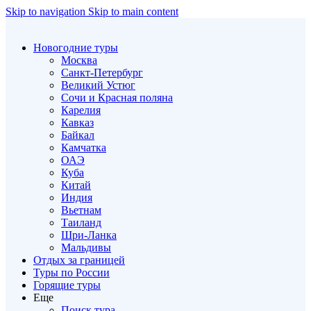
Skip to navigation
Skip to main content
Новогодние туры
Москва
Санкт-Петербург
Великий Устюг
Сочи и Красная поляна
Карелия
Кавказ
Байкал
Камчатка
ОАЭ
Куба
Китай
Индия
Вьетнам
Таиланд
Шри-Ланка
Мальдивы
Отдых за границей
Туры по России
Горящие туры
Еще
Поиск тура