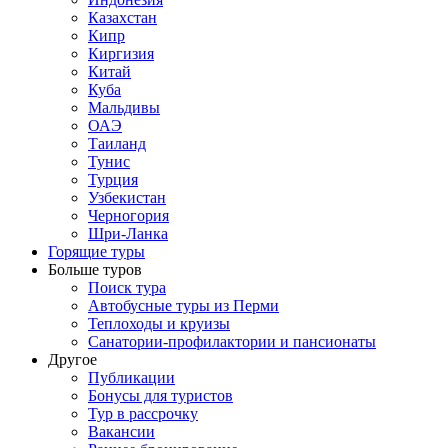
Казахстан
Кипр
Киргизия
Китай
Куба
Мальдивы
ОАЭ
Таиланд
Тунис
Турция
Узбекистан
Черногория
Шри-Ланка
Горящие туры
Больше туров
Поиск тура
Автобусные туры из Перми
Теплоходы и круизы
Санатории-профилактории и пансионаты
Другое
Публикации
Бонусы для туристов
Тур в рассрочку
Вакансии