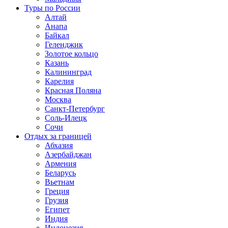
Туры по России
Алтай
Анапа
Байкал
Геленджик
Золотое кольцо
Казань
Калининград
Карелия
Красная Поляна
Москва
Санкт-Петербург
Соль-Илецк
Сочи
Отдых за границей
Абхазия
Азербайджан
Армения
Беларусь
Вьетнам
Греция
Грузия
Египет
Индия
Индонезия