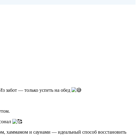
з забот — только успеть на обед
етом.
рсонал
йном, хаммамом и саунами — идеальный способ восстановить