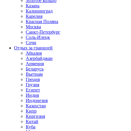
Золотое кольцо
Казань
Калининград
Карелия
Красная Поляна
Москва
Санкт-Петербург
Соль-Илецк
Сочи
Отдых за границей
Абхазия
Азербайджан
Армения
Беларусь
Вьетнам
Греция
Грузия
Египет
Индия
Индонезия
Казахстан
Кипр
Киргизия
Китай
Куба