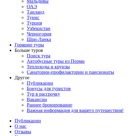
Мальдивы
ОАЭ
Таиланд
Тунис
Турция
Узбекистан
Черногория
Шри-Ланка
Горящие туры
Больше туров
Поиск тура
Автобусные туры из Перми
Теплоходы и круизы
Санатории-профилактории и пансионаты
Другое
Публикации
Бонусы для туристов
Тур в рассрочку
Вакансии
Раннее бронирование
Важная информация для вашего путешествия!
Публикации
О нас
Отзывы