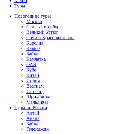
Меню
Туры
Новогодние туры
Москва
Санкт-Петербург
Великий Устюг
Сочи и Красная поляна
Карелия
Кавказ
Байкал
Камчатка
ОАЭ
Куба
Китай
Индия
Вьетнам
Таиланд
Шри-Ланка
Мальдивы
Туры по России
Алтай
Анапа
Байкал
Геленджик