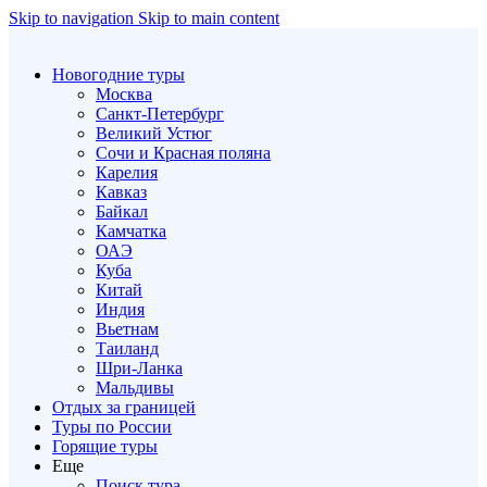
Skip to navigation
Skip to main content
Новогодние туры
Москва
Санкт-Петербург
Великий Устюг
Сочи и Красная поляна
Карелия
Кавказ
Байкал
Камчатка
ОАЭ
Куба
Китай
Индия
Вьетнам
Таиланд
Шри-Ланка
Мальдивы
Отдых за границей
Туры по России
Горящие туры
Еще
Поиск тура