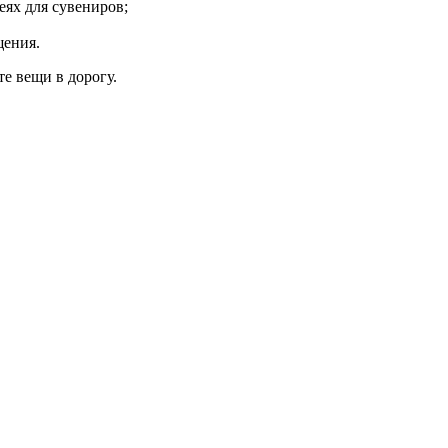
еях для сувениров;
щения.
е вещи в дорогу.