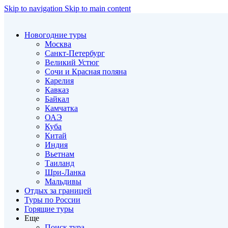
Skip to navigation
Skip to main content
Новогодние туры
Москва
Санкт-Петербург
Великий Устюг
Сочи и Красная поляна
Карелия
Кавказ
Байкал
Камчатка
ОАЭ
Куба
Китай
Индия
Вьетнам
Таиланд
Шри-Ланка
Мальдивы
Отдых за границей
Туры по России
Горящие туры
Еще
Поиск тура