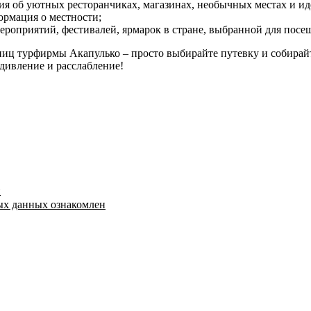
ия об уютных ресторанчиках, магазинах, необычных местах и ид
ормация о местности;
ероприятий, фестивалей, ярмарок в стране, выбранной для посе
иц турфирмы Акапулько – просто выбирайте путевку и собирайт
дивление и расслабление!
й
ых данных ознакомлен