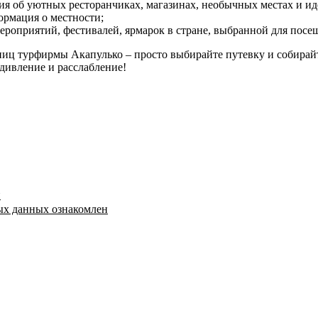
ия об уютных ресторанчиках, магазинах, необычных местах и ид
ормация о местности;
ероприятий, фестивалей, ярмарок в стране, выбранной для посе
иц турфирмы Акапулько – просто выбирайте путевку и собирайт
дивление и расслабление!
й
ых данных ознакомлен