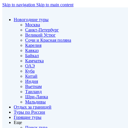
Skip to navigation
Skip to main content
Новогодние туры
Москва
Санкт-Петербург
Великий Устюг
Сочи и Красная поляна
Карелия
Кавказ
Байкал
Камчатка
ОАЭ
Куба
Китай
Индия
Вьетнам
Таиланд
Шри-Ланка
Мальдивы
Отдых за границей
Туры по России
Горящие туры
Еще
Поиск тура