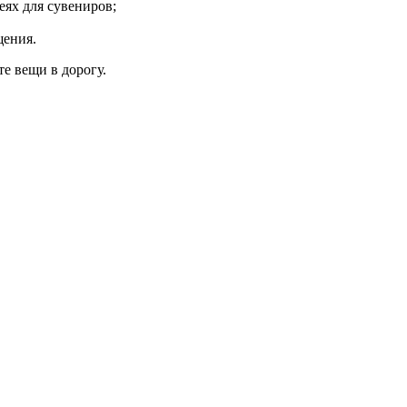
еях для сувениров;
щения.
е вещи в дорогу.