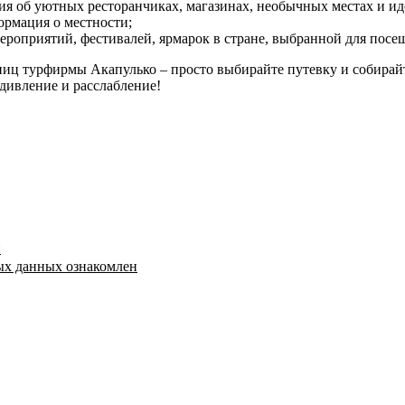
ия об уютных ресторанчиках, магазинах, необычных местах и ид
ормация о местности;
ероприятий, фестивалей, ярмарок в стране, выбранной для посе
иц турфирмы Акапулько – просто выбирайте путевку и собирайт
дивление и расслабление!
й
ых данных ознакомлен