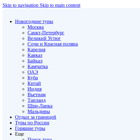
Skip to navigation
Skip to main content
Новогодние туры
Москва
Санкт-Петербург
Великий Устюг
Сочи и Красная поляна
Карелия
Кавказ
Байкал
Камчатка
ОАЭ
Куба
Китай
Индия
Вьетнам
Таиланд
Шри-Ланка
Мальдивы
Отдых за границей
Туры по России
Горящие туры
Еще
Поиск тура