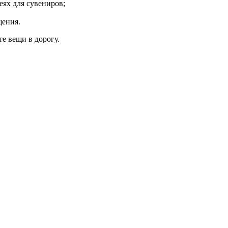
еях для сувениров;
щения.
е вещи в дорогу.