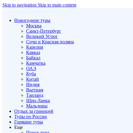
Skip to navigation
Skip to main content
Новогодние туры
Москва
Санкт-Петербург
Великий Устюг
Сочи и Красная поляна
Карелия
Кавказ
Байкал
Камчатка
ОАЭ
Куба
Китай
Индия
Вьетнам
Таиланд
Шри-Ланка
Мальдивы
Отдых за границей
Туры по России
Горящие туры
Еще
Поиск тура