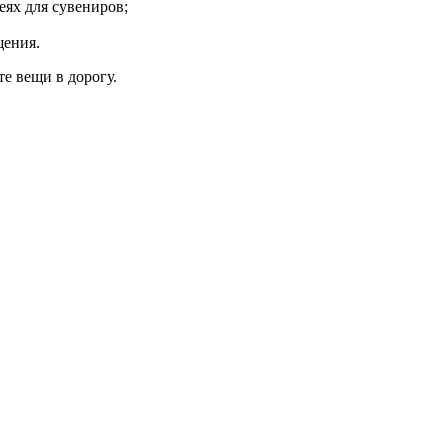
еях для сувениров;
щения.
е вещи в дорогу.