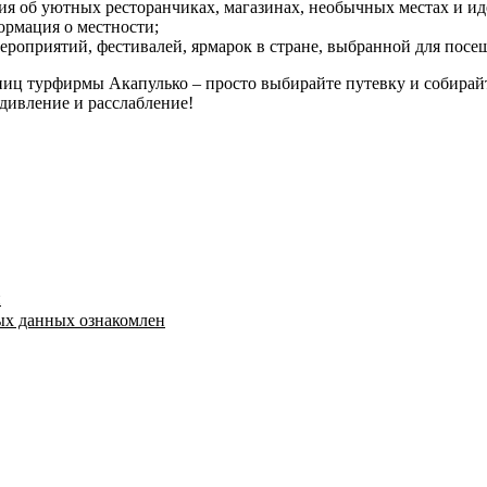
ия об уютных ресторанчиках, магазинах, необычных местах и ид
ормация о местности;
ероприятий, фестивалей, ярмарок в стране, выбранной для посе
иц турфирмы Акапулько – просто выбирайте путевку и собирайт
дивление и расслабление!
й
ых данных ознакомлен