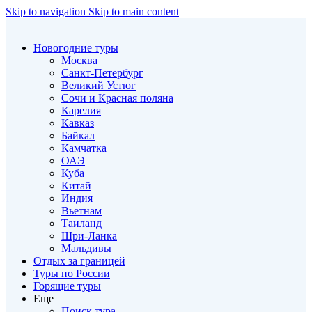
Skip to navigation
Skip to main content
Новогодние туры
Москва
Санкт-Петербург
Великий Устюг
Сочи и Красная поляна
Карелия
Кавказ
Байкал
Камчатка
ОАЭ
Куба
Китай
Индия
Вьетнам
Таиланд
Шри-Ланка
Мальдивы
Отдых за границей
Туры по России
Горящие туры
Еще
Поиск тура