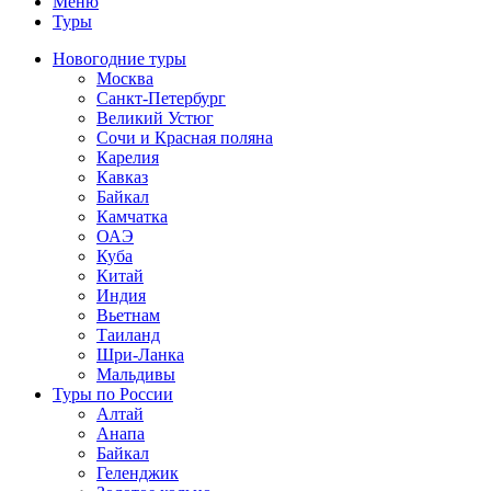
Меню
Туры
Новогодние туры
Москва
Санкт-Петербург
Великий Устюг
Сочи и Красная поляна
Карелия
Кавказ
Байкал
Камчатка
ОАЭ
Куба
Китай
Индия
Вьетнам
Таиланд
Шри-Ланка
Мальдивы
Туры по России
Алтай
Анапа
Байкал
Геленджик