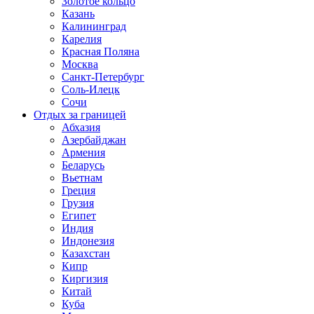
Золотое кольцо
Казань
Калининград
Карелия
Красная Поляна
Москва
Санкт-Петербург
Соль-Илецк
Сочи
Отдых за границей
Абхазия
Азербайджан
Армения
Беларусь
Вьетнам
Греция
Грузия
Египет
Индия
Индонезия
Казахстан
Кипр
Киргизия
Китай
Куба