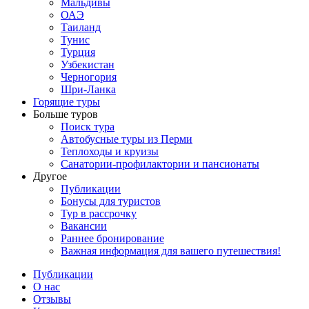
Мальдивы
ОАЭ
Таиланд
Тунис
Турция
Узбекистан
Черногория
Шри-Ланка
Горящие туры
Больше туров
Поиск тура
Автобусные туры из Перми
Теплоходы и круизы
Санатории-профилактории и пансионаты
Другое
Публикации
Бонусы для туристов
Тур в рассрочку
Вакансии
Раннее бронирование
Важная информация для вашего путешествия!
Публикации
О нас
Отзывы