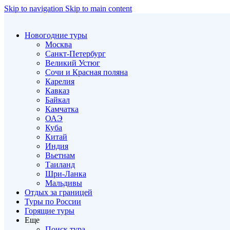
Skip to navigation
Skip to main content
Новогодние туры
Москва
Санкт-Петербург
Великий Устюг
Сочи и Красная поляна
Карелия
Кавказ
Байкал
Камчатка
ОАЭ
Куба
Китай
Индия
Вьетнам
Таиланд
Шри-Ланка
Мальдивы
Отдых за границей
Туры по России
Горящие туры
Еще
Поиск тура