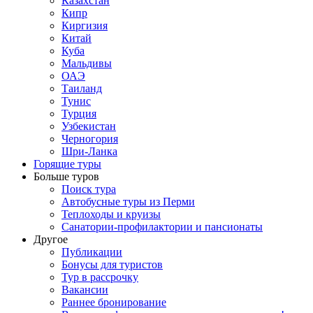
Казахстан
Кипр
Киргизия
Китай
Куба
Мальдивы
ОАЭ
Таиланд
Тунис
Турция
Узбекистан
Черногория
Шри-Ланка
Горящие туры
Больше туров
Поиск тура
Автобусные туры из Перми
Теплоходы и круизы
Санатории-профилактории и пансионаты
Другое
Публикации
Бонусы для туристов
Тур в рассрочку
Вакансии
Раннее бронирование