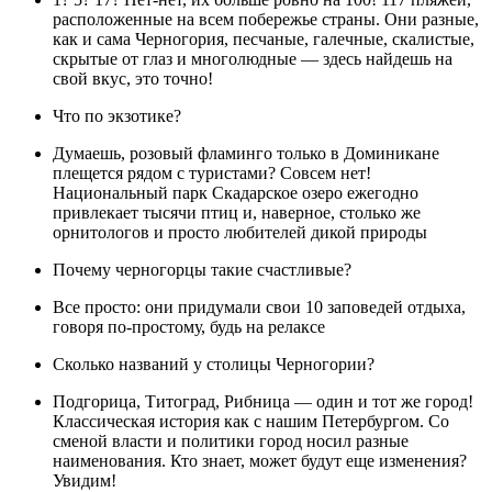
расположенные на всем побережье страны. Они разные,
как и сама Черногория, песчаные, галечные, скалистые,
скрытые от глаз и многолюдные — здесь найдешь на
свой вкус, это точно!
Что по экзотике?
Думаешь, розовый фламинго только в Доминикане
плещется рядом с туристами? Совсем нет!
Национальный парк Скадарское озеро ежегодно
привлекает тысячи птиц и, наверное, столько же
орнитологов и просто любителей дикой природы
Почему черногорцы такие счастливые?
Все просто: они придумали свои 10 заповедей отдыха,
говоря по-простому, будь на релаксе
Сколько названий у столицы Черногории?
Подгорица, Титоград, Рибница — один и тот же город!
Классическая история как с нашим Петербургом. Со
сменой власти и политики город носил разные
наименования. Кто знает, может будут еще изменения?
Увидим!