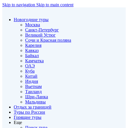
Skip to navigation
Skip to main content
Новогодние туры
Москва
Санкт-Петербург
Великий Устюг
Сочи и Красная поляна
Карелия
Кавказ
Байкал
Камчатка
ОАЭ
Куба
Китай
Индия
Вьетнам
Таиланд
Шри-Ланка
Мальдивы
Отдых за границей
Туры по России
Горящие туры
Еще
Поиск тура