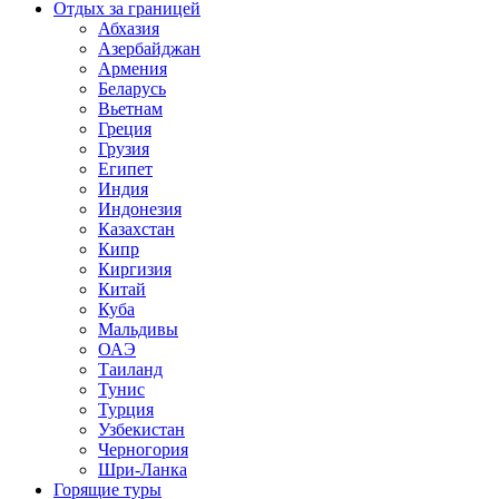
Отдых за границей
Абхазия
Азербайджан
Армения
Беларусь
Вьетнам
Греция
Грузия
Египет
Индия
Индонезия
Казахстан
Кипр
Киргизия
Китай
Куба
Мальдивы
ОАЭ
Таиланд
Тунис
Турция
Узбекистан
Черногория
Шри-Ланка
Горящие туры