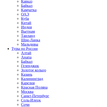
Кавказ
Байкал
Камчатка
ОАЭ
Куба
Китай
Индия
Вьетнам
Таиланд
Шри-Ланка
Мальдивы
Туры по России
Алтай
Анапа
Байкал
Геленджик
Золотое кольцо
Казань
Калининград
Карелия
Красная Поляна
Москва
Санкт-Петербург
Соль-Илецк
Сочи