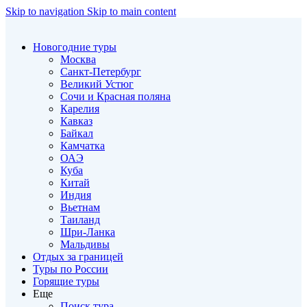
Skip to navigation
Skip to main content
Новогодние туры
Москва
Санкт-Петербург
Великий Устюг
Сочи и Красная поляна
Карелия
Кавказ
Байкал
Камчатка
ОАЭ
Куба
Китай
Индия
Вьетнам
Таиланд
Шри-Ланка
Мальдивы
Отдых за границей
Туры по России
Горящие туры
Еще
Поиск тура